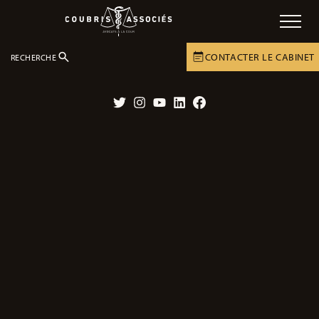
CONTACTER LE CABINET
RECHERCHE
GUIDES
ACCIDENTS DE LA VIE PRIVÉE
Twitter
Instagram
YouTube
LinkedIn
Facebook
Quelles démarches pour la victime
d’un accident de la vie ?