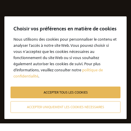
Agressions
Dossiers Agressions
Le Cabinet
Choisir vos préférences en matière de cookies
Cabinet d’avocats Coubris & Associés
Notre engagement
Nous utilisons des cookies pour personnaliser le contenu et
analyser l’accès à notre site Web. Vous pouvez choisir si
Notre rôle d'avocat
vous n’acceptez que les cookies nécessaires au
Nos honoraires
fonctionnement du site Web ou si vous souhaitez
également autoriser les cookies de suivi. Pour plus
JE SOUHAITE ÊTRE ACCOMPAGNÉ
d’informations, veuillez consulter notre
politique de
confidentialité
.
Victime d’une agression : quelles étapes pour la procédure ?
Victime d’un accident de la vie : les étapes de la procédure
ACCEPTER TOUS LES COOKIES
Victime de l’amiante : les étapes de la procédure
ACCEPTER UNIQUEMENT LES COOKIES NÉCESSAIRES
Victime d’un médicament : les étapes de la procédure
CONTACTER NOS AVOCATS
Victime d’une infection nosocomiale : quelle procédure ?
Victime d’une erreur médicale avec seuil de gravité atteint