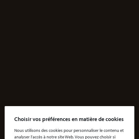
Victime d’un médicament : les étapes de la procédure
Victime d’une infection nosocomiale : quelle procédure ?
Victime d’une erreur médicale avec seuil de gravité atteint
Victime d’une erreur médicale sans seuil de gravité atteint
Victime d’un accident de la circulation sans tiers responsable
Victime non responsable d’un accident de la circulation
DERNIÈRES ACTUALITÉS
Après 36 opérations et une amputation, il
part courir 70 kilomètres dans le sable du
Sahara
Lire la suite
“Je suis profondément convaincu, aujourd’hui,
Choisir vos préférences en matière de cookies
qu’il s’agit bien d’un figuier qui est à l’origine
de ces 3 meurtres.”
Lire la suite
Nous utilisons des cookies pour personnaliser le contenu et
analyser l’accès à notre site Web. Vous pouvez choisir si