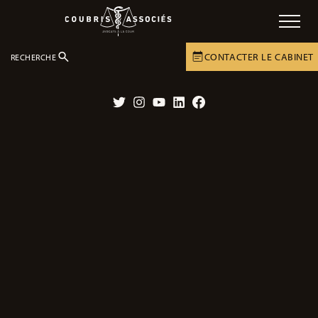
CONTACTER LE CABINET
RECHERCHE
LE CABINET
POLITIQUES DE COOKIES
Twitter
Instagram
YouTube
LinkedIn
Facebook
Politiques de cookies