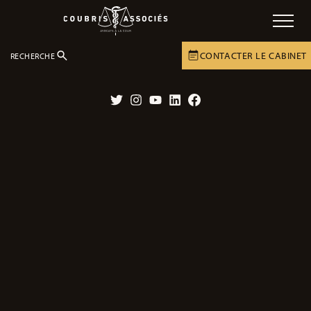
CONTACTER LE CABINET
RECHERCHE
LE CABINET
NOTRE ENGAGEMENT
Twitter
Instagram
YouTube
LinkedIn
Facebook
Défendre et soutenir les victimes de
dommages corporels avec expertise et
dévouement.
Notre mission est d’
être à vos côtés
à chaque étape, de
vous
conseiller
,
vous accompagner
,
vous soutenir
que vous soyez
victime d’erreur médical
,
d’accident de la route
, de vaccination,
de médicament. Chaque situation est unique et nous adaptons
notre défense à chacun de nos clients.