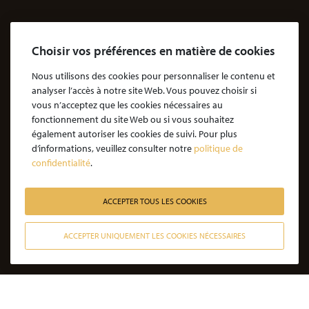
Agressions
Dossiers Agressions
Choisir vos préférences en matière de cookies
Le Cabinet
Cabinet d’avocats Coubris & Associés
Nous utilisons des cookies pour personnaliser le contenu et
analyser l’accès à notre site Web. Vous pouvez choisir si
Notre engagement
vous n’acceptez que les cookies nécessaires au
Notre rôle d'avocat
fonctionnement du site Web ou si vous souhaitez
également autoriser les cookies de suivi. Pour plus
Nos honoraires
d’informations, veuillez consulter notre
politique de
confidentialité
.
JE SOUHAITE ÊTRE ACCOMPAGNÉ
Victime d’une agression : quelles étapes pour la procédure ?
ACCEPTER TOUS LES COOKIES
Victime d’un accident de la vie : les étapes de la procédure
ACCEPTER UNIQUEMENT LES COOKIES NÉCESSAIRES
Victime de l’amiante : les étapes de la procédure
CONTACTER NOS AVOCATS
Victime d’un médicament : les étapes de la procédure
Victime d’une infection nosocomiale : quelle procédure ?
Victime d’une erreur médicale avec seuil de gravité atteint