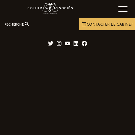
CONTACTER LE CABINET
RECHERCHE
DOSSIERS
CONTENTIEUX MÉDICAUX
Twitter
Instagram
YouTube
LinkedIn
Facebook
Nos dossiers sur les contentieux
médicaux
Découvrez tous les dossiers sur les contentieux médicaux. Nous
aborderons les problématiques de santé dues à une erreur
médicale, à un médicament défectueux.