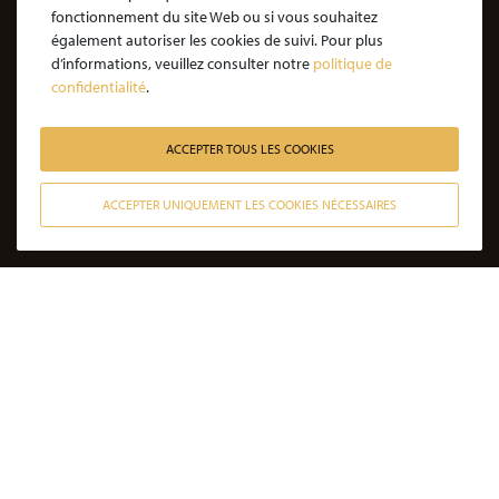
Nos honoraires
fonctionnement du site Web ou si vous souhaitez
également autoriser les cookies de suivi. Pour plus
JE SOUHAITE ÊTRE ACCOMPAGNÉ
d’informations, veuillez consulter notre
politique de
confidentialité
.
Victime d’une agression : quelles étapes pour la procédure ?
Victime d’un accident de la vie : les étapes de la procédure
ACCEPTER TOUS LES COOKIES
Victime de l’amiante : les étapes de la procédure
ACCEPTER UNIQUEMENT LES COOKIES NÉCESSAIRES
Victime d’un médicament : les étapes de la procédure
CONTACTER NOS AVOCATS
Victime d’une infection nosocomiale : quelle procédure ?
Victime d’une erreur médicale avec seuil de gravité atteint
Victime d’une erreur médicale sans seuil de gravité atteint
Victime d’un accident de la circulation sans tiers responsable
Victime non responsable d’un accident de la circulation
DERNIÈRES ACTUALITÉS