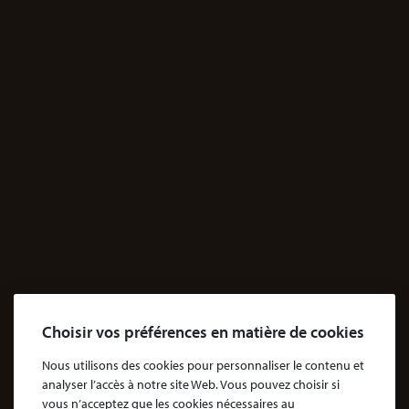
69003 Lyon, France
Sur rendez-vous uniquement
JE M'INFORME
Santé
Dossiers Contentieux médicaux
Dossiers Exposition aux produits dangereux
Accidents
Accidents & dommages corporels
Agressions
Dossiers Agressions
Le Cabinet
Choisir vos préférences en matière de cookies
Cabinet d’avocats Coubris & Associés
Notre engagement
Nous utilisons des cookies pour personnaliser le contenu et
analyser l’accès à notre site Web. Vous pouvez choisir si
Notre rôle d'avocat
vous n’acceptez que les cookies nécessaires au