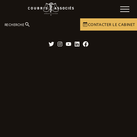
CONTACTER LE CABINET
RECHERCHE
GUIDES
ERREURS MÉDICALES
Twitter
Instagram
YouTube
LinkedIn
Facebook
Vous êtes victime en dommage
corporel d’une erreur médicale et
vous n’avez pas atteint le seuil de
gravité ?