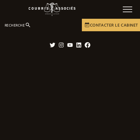
CONTACTER LE CABINET
RECHERCHE
LE CABINET
ACTUALITÉS
ACTUALITÉS
Twitter
Instagram
YouTube
LinkedIn
Facebook
Affaire en cours – Un accident classé
sans suite malgré plusieurs éléments
troublants.
16/05/2024