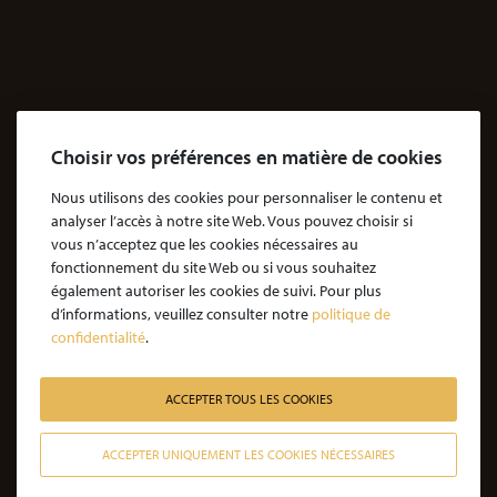
Accidents & dommages corporels
Agressions
Dossiers Agressions
Le Cabinet
Choisir vos préférences en matière de cookies
Cabinet d’avocats Coubris & Associés
Notre engagement
Nous utilisons des cookies pour personnaliser le contenu et
analyser l’accès à notre site Web. Vous pouvez choisir si
Notre rôle d'avocat
vous n’acceptez que les cookies nécessaires au
Nos honoraires
fonctionnement du site Web ou si vous souhaitez
également autoriser les cookies de suivi. Pour plus
JE SOUHAITE ÊTRE ACCOMPAGNÉ
d’informations, veuillez consulter notre
politique de
confidentialité
.
Victime d’une agression : quelles étapes pour la procédure ?
Victime d’un accident de la vie : les étapes de la procédure
ACCEPTER TOUS LES COOKIES
Victime de l’amiante : les étapes de la procédure
ACCEPTER UNIQUEMENT LES COOKIES NÉCESSAIRES
Victime d’un médicament : les étapes de la procédure
CONTACTER NOS AVOCATS