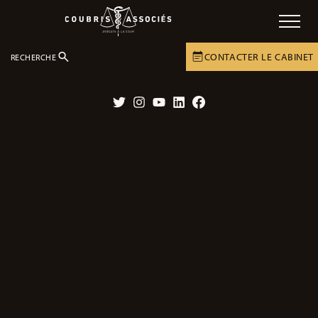
CONTACTER LE CABINET
RECHERCHE
LE CABINET
ACTUALITÉS
Twitter
Instagram
YouTube
LinkedIn
Facebook
L’actualité juridique du dommage
corporel et du Cabinet Coubris &
Associés