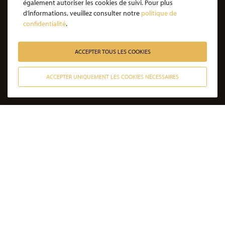
également autoriser les cookies de suivi. Pour plus
JE SOUHAITE ÊTRE ACCOMPAGNÉ
d’informations, veuillez consulter notre
politique de
confidentialité
.
Victime d’une agression : quelles étapes pour la procédure ?
Victime d’un accident de la vie : les étapes de la procédure
ACCEPTER TOUS LES COOKIES
Victime de l’amiante : les étapes de la procédure
ACCEPTER UNIQUEMENT LES COOKIES NÉCESSAIRES
Victime d’un médicament : les étapes de la procédure
CONTACTER NOS AVOCATS
Victime d’une infection nosocomiale : quelle procédure ?
Victime d’une erreur médicale avec seuil de gravité atteint
Victime d’une erreur médicale sans seuil de gravité atteint
Victime d’un accident de la circulation sans tiers responsable
Victime non responsable d’un accident de la circulation
DERNIÈRES ACTUALITÉS
Après 36 opérations et une amputation, il
part courir 70 kilomètres dans le sable du