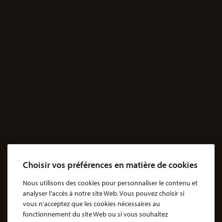
JE M'INFORME
Santé
Dossiers Contentieux médicaux
Dossiers Exposition aux produits dangereux
Accidents
Accidents & dommages corporels
Agressions
Dossiers Agressions
Le Cabinet
Choisir vos préférences en matière de cookies
Cabinet d’avocats Coubris & Associés
Notre engagement
Nous utilisons des cookies pour personnaliser le contenu et
analyser l’accès à notre site Web. Vous pouvez choisir si
Notre rôle d'avocat
vous n’acceptez que les cookies nécessaires au
Nos honoraires
fonctionnement du site Web ou si vous souhaitez