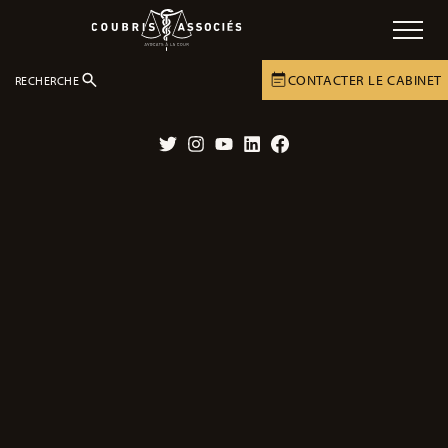
CONTACTER LE CABINET
RECHERCHE
LE CABINET
ACTUALITÉS
DOSSIERS EN COURS
Twitter
Instagram
YouTube
LinkedIn
Facebook
“Je suis profondément convaincu,
aujourd’hui, qu’il s’agit bien d’un figuier
qui est à l’origine de ces 3 meurtres.”
06/07/2026