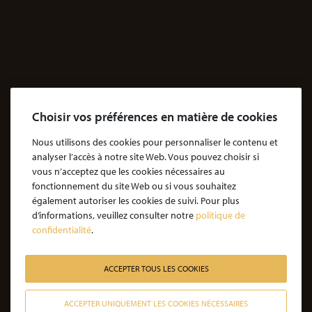
Accidents
Accidents & dommages corporels
Agressions
Dossiers Agressions
Le Cabinet
Choisir vos préférences en matière de cookies
Cabinet d’avocats Coubris & Associés
Notre engagement
Nous utilisons des cookies pour personnaliser le contenu et
analyser l’accès à notre site Web. Vous pouvez choisir si
Notre rôle d'avocat
vous n’acceptez que les cookies nécessaires au
Nos honoraires
fonctionnement du site Web ou si vous souhaitez
également autoriser les cookies de suivi. Pour plus
JE SOUHAITE ÊTRE ACCOMPAGNÉ
d’informations, veuillez consulter notre
politique de
confidentialité
.
Victime d’une agression : quelles étapes pour la procédure ?
Victime d’un accident de la vie : les étapes de la procédure
ACCEPTER TOUS LES COOKIES
Victime de l’amiante : les étapes de la procédure
ACCEPTER UNIQUEMENT LES COOKIES NÉCESSAIRES
Victime d’un médicament : les étapes de la procédure