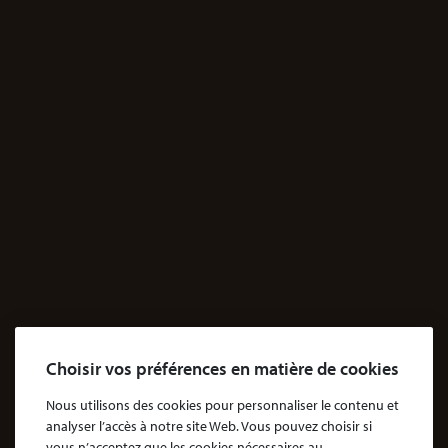
JE M'INFORME
Santé
Dossiers Contentieux médicaux
Dossiers Exposition aux produits dangereux
Accidents
Accidents & dommages corporels
Agressions
Dossiers Agressions
Le Cabinet
Cabinet d’avocats Coubris & Associés
Notre engagement
Choisir vos préférences en matière de cookies
Notre rôle d'avocat
Nous utilisons des cookies pour personnaliser le contenu et
Nos honoraires
analyser l’accès à notre site Web. Vous pouvez choisir si
vous n’acceptez que les cookies nécessaires au