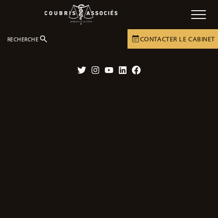
CONTACTER LE CABINET
RECHERCHE
LE CABINET
ACTUALITÉS
Twitter
Instagram
YouTube
LinkedIn
Facebook
L’actualité juridique du dommage
corporel et du Cabinet Coubris &
Associés