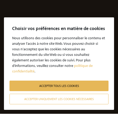
Agressions
Dossiers Agressions
Le Cabinet
Choisir vos préférences en matière de cookies
Cabinet d’avocats Coubris & Associés
Notre engagement
Nous utilisons des cookies pour personnaliser le contenu et
analyser l’accès à notre site Web. Vous pouvez choisir si
Notre rôle d'avocat
vous n’acceptez que les cookies nécessaires au
Nos honoraires
fonctionnement du site Web ou si vous souhaitez
également autoriser les cookies de suivi. Pour plus
JE SOUHAITE ÊTRE ACCOMPAGNÉ
d’informations, veuillez consulter notre
politique de
confidentialité
.
Victime d’une agression : quelles étapes pour la procédure ?
Victime d’un accident de la vie : les étapes de la procédure
ACCEPTER TOUS LES COOKIES
Victime de l’amiante : les étapes de la procédure
ACCEPTER UNIQUEMENT LES COOKIES NÉCESSAIRES
Victime d’un médicament : les étapes de la procédure
CONTACTER NOS AVOCATS
Victime d’une infection nosocomiale : quelle procédure ?