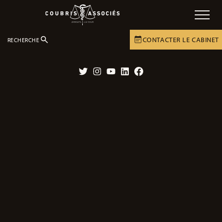
CONTACTER LE CABINET
RECHERCHE
LE CABINET
ACTUALITÉS
DOSSIERS EN COURS
Twitter
Instagram
YouTube
LinkedIn
Facebook
Décès aux urgences de Pau : la famille
réclame des réponses
06/07/2026