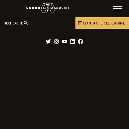
CONTACTER LE CABINET
RECHERCHE
LE CABINET
NOTRE RÔLE D’AVOCAT
Twitter
Instagram
YouTube
LinkedIn
Facebook
Victimes de dommages corporels :
notre rôle d’avocat, à vos côtés
Notre
équipe d’avocats expérimentés
, de juristes et
d’assistantes est dédiée à la défense des victimes de dommages
corporels.
Nos avocats vous conseillent et vous aident pour obtenir la
reconnaissance de votre statut de victimes de dommages
corporels graves.