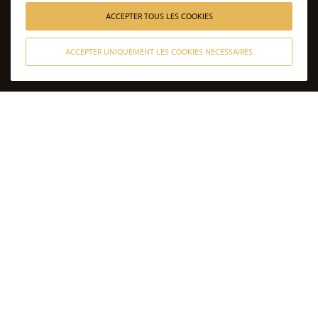
ACCEPTER TOUS LES COOKIES
ACCEPTER UNIQUEMENT LES COOKIES NÉCESSAIRES
CONTACTER NOS AVOCATS