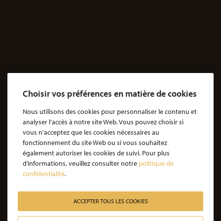
Dossiers Exposition aux produits dangereux
Accidents
Accidents & dommages corporels
Agressions
Dossiers Agressions
Choisir vos préférences en matière de cookies
Le Cabinet
Cabinet d’avocats Coubris & Associés
Nous utilisons des cookies pour personnaliser le contenu et
analyser l’accès à notre site Web. Vous pouvez choisir si
Notre engagement
vous n’acceptez que les cookies nécessaires au
Notre rôle d'avocat
fonctionnement du site Web ou si vous souhaitez
également autoriser les cookies de suivi. Pour plus
Nos honoraires
d’informations, veuillez consulter notre
politique de
confidentialité
.
JE SOUHAITE ÊTRE ACCOMPAGNÉ
Victime d’une agression : quelles étapes pour la procédure ?
ACCEPTER TOUS LES COOKIES
Victime d’un accident de la vie : les étapes de la procédure