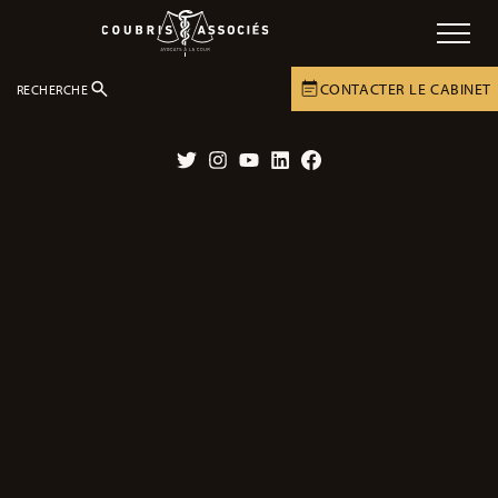
CONTACTER LE CABINET
RECHERCHE
DOSSIERS
ACCIDENTS
Twitter
Instagram
YouTube
LinkedIn
Facebook
Nos dossiers sur les accidents
Découvrez tous les dossiers sur les accidents : accidents de la vie
privée, les accidents de transports et les accidents du travail.