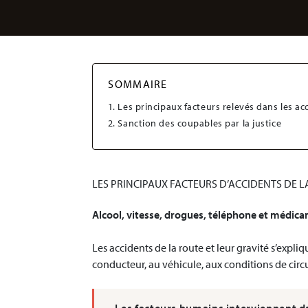
Victime de l'amiante, des essais nucléaires,
d'autres produits dangereux, ...
SOMMAIRE
Les principaux facteurs relevés dans les acc
Sanction des coupables par la justice
LES PRINCIPAUX FACTEURS D’ACCIDENTS DE L
Alcool, vitesse, drogues, téléphone et médic
Les accidents de la route et leur gravité s’expli
conducteur, au véhicule, aux conditions de circu