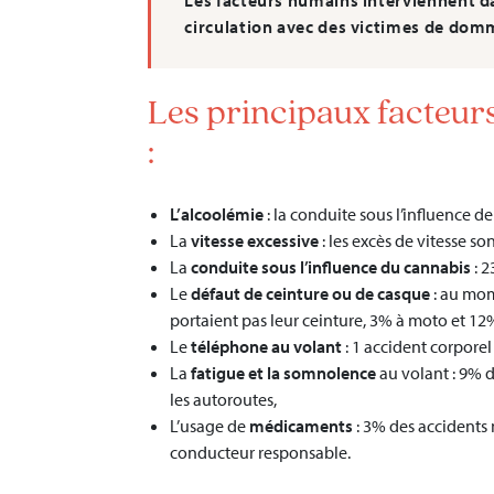
Les facteurs humains interviennent d
circulation avec des victimes de dom
Les principaux facteurs
:
L’alcoolémie
: la conduite sous l’influence d
La
vitesse excessive
: les excès de vitesse s
La
conduite sous l’influence du cannabis
: 2
Le
défaut de ceinture ou de casque
: au mom
portaient pas leur ceinture, 3% à moto et 12
Le
téléphone au volant
: 1 accident corporel
La
fatigue et la somnolence
au volant : 9% d
les autoroutes,
L’usage de
médicaments
: 3% des accidents 
conducteur responsable.