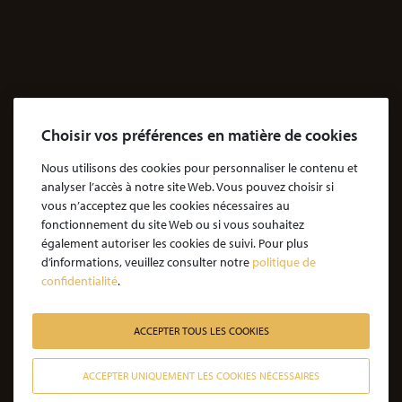
Agressions
Dossiers Agressions
Le Cabinet
Cabinet d’avocats Coubris & Associés
Notre engagement
Choisir vos préférences en matière de cookies
Notre rôle d'avocat
Nous utilisons des cookies pour personnaliser le contenu et
Nos honoraires
analyser l’accès à notre site Web. Vous pouvez choisir si
vous n’acceptez que les cookies nécessaires au
JE SOUHAITE ÊTRE ACCOMPAGNÉ
fonctionnement du site Web ou si vous souhaitez
également autoriser les cookies de suivi. Pour plus
Victime d’une agression : quelles étapes pour la procédure ?
d’informations, veuillez consulter notre
politique de
confidentialité
.
Victime d’un accident de la vie : les étapes de la procédure
Victime de l’amiante : les étapes de la procédure
ACCEPTER TOUS LES COOKIES
Victime d’un médicament : les étapes de la procédure
Victime d’une infection nosocomiale : quelle procédure ?
ACCEPTER UNIQUEMENT LES COOKIES NÉCESSAIRES
Victime d’une erreur médicale avec seuil de gravité atteint