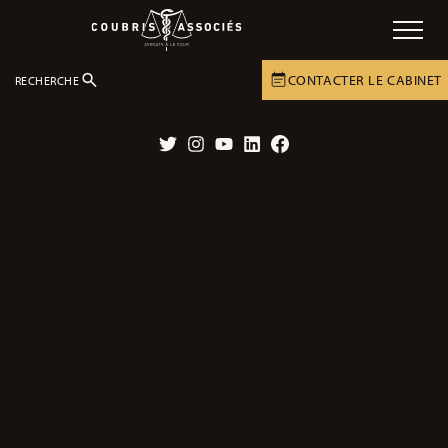
CONTACTER LE CABINET
RECHERCHE
DOSSIERS
ACCIDENTS
ACCIDENTS DE LA VIE PRIVÉE
Twitter
Instagram
YouTube
LinkedIn
Facebook
Les droits à indemnisation après un
accident de la vie