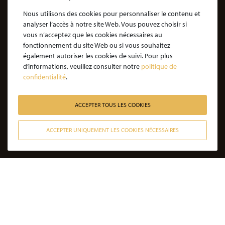
Notre engagement
Nous utilisons des cookies pour personnaliser le contenu et
analyser l’accès à notre site Web. Vous pouvez choisir si
Notre rôle d'avocat
vous n’acceptez que les cookies nécessaires au
Nos honoraires
fonctionnement du site Web ou si vous souhaitez
également autoriser les cookies de suivi. Pour plus
JE SOUHAITE ÊTRE ACCOMPAGNÉ
d’informations, veuillez consulter notre
politique de
confidentialité
.
Victime d’une agression : quelles étapes pour la procédure ?
Victime d’un accident de la vie : les étapes de la procédure
ACCEPTER TOUS LES COOKIES
Victime de l’amiante : les étapes de la procédure
ACCEPTER UNIQUEMENT LES COOKIES NÉCESSAIRES
Victime d’un médicament : les étapes de la procédure
CONTACTER NOS AVOCATS
Victime d’une infection nosocomiale : quelle procédure ?
Victime d’une erreur médicale avec seuil de gravité atteint
Victime d’une erreur médicale sans seuil de gravité atteint
Victime d’un accident de la circulation sans tiers responsable
Victime non responsable d’un accident de la circulation