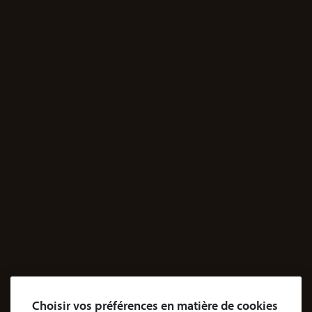
27 rue de Lisbonne,
75008 Paris, France
Cabinet de Lyon
21 Rue François Garcin,
69003 Lyon, France
Sur rendez-vous uniquement
JE M'INFORME
Santé
Dossiers Contentieux médicaux
Dossiers Exposition aux produits dangereux
Accidents
Accidents & dommages corporels
Agressions
Dossiers Agressions
Le Cabinet
Choisir vos préférences en matière de cookies
Cabinet d’avocats Coubris & Associés