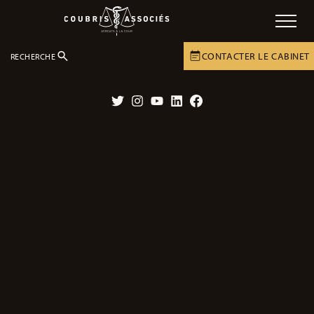
CONTACTER LE CABINET
RECHERCHE
DOSSIERS
ACCIDENTS
ACCIDENTS DE LA ROUTE
Twitter
Instagram
YouTube
LinkedIn
Facebook
ACCIDENTS DE LA VIE PRIVÉE
Le préjudice d’angoisse de mort
imminente