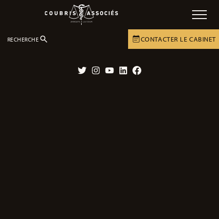
CONTACTER LE CABINET
RECHERCHE
DOSSIERS
CONTENTIEUX MÉDICAUX
Twitter
Instagram
YouTube
LinkedIn
Facebook
Action contentieuse contre l’O.N.I.A.M.
Contestation auprès de la juridiction administrative.