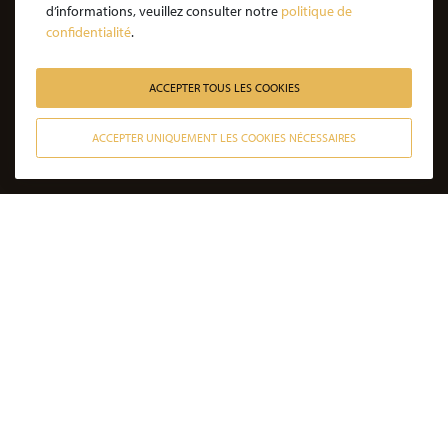
JE SOUHAITE ÊTRE ACCOMPAGNÉ
d’informations, veuillez consulter notre
politique de
confidentialité
.
Victime d’une agression : quelles étapes pour la procédure ?
Victime d’un accident de la vie : les étapes de la procédure
ACCEPTER TOUS LES COOKIES
Victime de l’amiante : les étapes de la procédure
ACCEPTER UNIQUEMENT LES COOKIES NÉCESSAIRES
Victime d’un médicament : les étapes de la procédure
CONTACTER NOS AVOCATS
Victime d’une infection nosocomiale : quelle procédure ?
Victime d’une erreur médicale avec seuil de gravité atteint
Victime d’une erreur médicale sans seuil de gravité atteint
Victime d’un accident de la circulation sans tiers responsable
Victime non responsable d’un accident de la circulation
DERNIÈRES ACTUALITÉS
Après 36 opérations et une amputation, il
part courir 70 kilomètres dans le sable du
Sahara