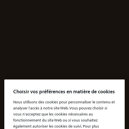
JE M'INFORME
Santé
Dossiers Contentieux médicaux
Dossiers Exposition aux produits dangereux
Accidents
Accidents & dommages corporels
Agressions
Dossiers Agressions
Le Cabinet
Choisir vos préférences en matière de cookies
Cabinet d’avocats Coubris & Associés
Notre engagement
Nous utilisons des cookies pour personnaliser le contenu et
analyser l’accès à notre site Web. Vous pouvez choisir si
Notre rôle d'avocat
vous n’acceptez que les cookies nécessaires au
Nos honoraires
fonctionnement du site Web ou si vous souhaitez
également autoriser les cookies de suivi. Pour plus