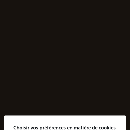
27 rue de Lisbonne,
75008 Paris, France
Cabinet de Lyon
21 Rue François Garcin,
69003 Lyon, France
Sur rendez-vous uniquement
JE M'INFORME
Santé
Dossiers Contentieux médicaux
Dossiers Exposition aux produits dangereux
Accidents
Accidents & dommages corporels
Agressions
Dossiers Agressions
Le Cabinet
Choisir vos préférences en matière de cookies
Cabinet d’avocats Coubris & Associés