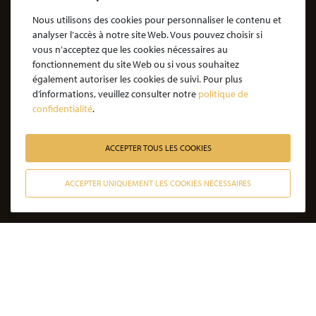
Notre engagement
Nous utilisons des cookies pour personnaliser le contenu et
analyser l’accès à notre site Web. Vous pouvez choisir si
Notre rôle d'avocat
vous n’acceptez que les cookies nécessaires au
Nos honoraires
fonctionnement du site Web ou si vous souhaitez
également autoriser les cookies de suivi. Pour plus
JE SOUHAITE ÊTRE ACCOMPAGNÉ
d’informations, veuillez consulter notre
politique de
confidentialité
.
Victime d’une agression : quelles étapes pour la procédure ?
Victime d’un accident de la vie : les étapes de la procédure
ACCEPTER TOUS LES COOKIES
Victime de l’amiante : les étapes de la procédure
ACCEPTER UNIQUEMENT LES COOKIES NÉCESSAIRES
Victime d’un médicament : les étapes de la procédure
CONTACTER NOS AVOCATS
Victime d’une infection nosocomiale : quelle procédure ?
Victime d’une erreur médicale avec seuil de gravité atteint
Victime d’une erreur médicale sans seuil de gravité atteint
Victime d’un accident de la circulation sans tiers responsable
Victime non responsable d’un accident de la circulation