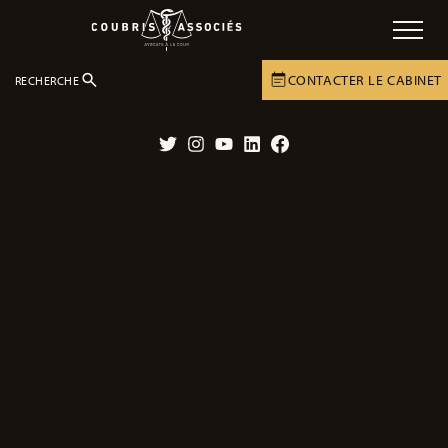
CONTACTER LE CABINET
RECHERCHE
DOSSIERS
CABINET
Twitter
Instagram
YouTube
LinkedIn
Facebook
La procédure pénale : condamnation
du responsable