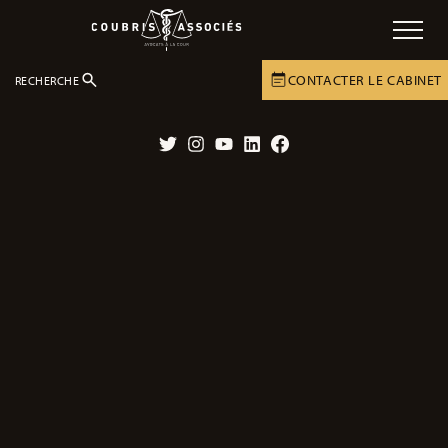
CONTACTER LE CABINET
RECHERCHE
DOSSIERS
CABINET
Twitter
Instagram
YouTube
LinkedIn
Facebook
La transaction amiable : réparation de
vos préjudices