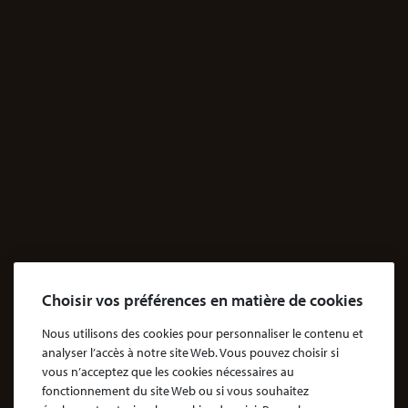
JE M'INFORME
Santé
Dossiers Contentieux médicaux
Dossiers Exposition aux produits dangereux
Accidents
Accidents & dommages corporels
Agressions
Dossiers Agressions
Le Cabinet
Choisir vos préférences en matière de cookies
Cabinet d’avocats Coubris & Associés
Notre engagement
Nous utilisons des cookies pour personnaliser le contenu et
analyser l’accès à notre site Web. Vous pouvez choisir si
Notre rôle d'avocat
vous n’acceptez que les cookies nécessaires au
Nos honoraires
fonctionnement du site Web ou si vous souhaitez