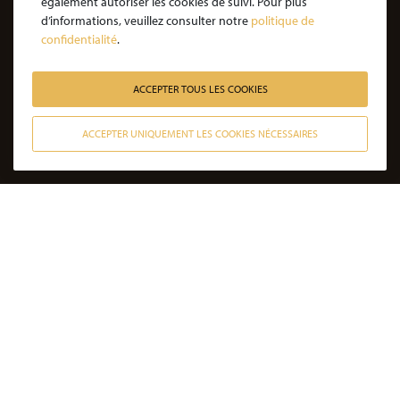
également autoriser les cookies de suivi. Pour plus
JE SOUHAITE ÊTRE ACCOMPAGNÉ
d’informations, veuillez consulter notre
politique de
confidentialité
.
Victime d’une agression : quelles étapes pour la procédure ?
Victime d’un accident de la vie : les étapes de la procédure
ACCEPTER TOUS LES COOKIES
Victime de l’amiante : les étapes de la procédure
ACCEPTER UNIQUEMENT LES COOKIES NÉCESSAIRES
Victime d’un médicament : les étapes de la procédure
CONTACTER NOS AVOCATS
Victime d’une infection nosocomiale : quelle procédure ?
Victime d’une erreur médicale avec seuil de gravité atteint
Victime d’une erreur médicale sans seuil de gravité atteint
Victime d’un accident de la circulation sans tiers responsable
Victime non responsable d’un accident de la circulation
DERNIÈRES ACTUALITÉS
Après 36 opérations et une amputation, il
part courir 70 kilomètres dans le sable du