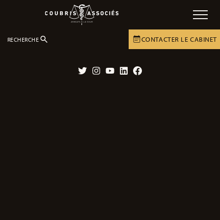
CONTACTER LE CABINET
RECHERCHE
LE CABINET
ACTUALITÉS
ACTUALITÉS
Twitter
Instagram
YouTube
LinkedIn
Facebook
254 décès sur la route en mars 2024.
07/05/2024