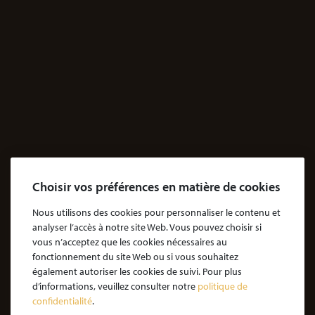
Santé
Dossiers Contentieux médicaux
Dossiers Exposition aux produits dangereux
Accidents
Accidents & dommages corporels
Agressions
Dossiers Agressions
Le Cabinet
Choisir vos préférences en matière de cookies
Cabinet d’avocats Coubris & Associés
Notre engagement
Nous utilisons des cookies pour personnaliser le contenu et
analyser l’accès à notre site Web. Vous pouvez choisir si
Notre rôle d'avocat
vous n’acceptez que les cookies nécessaires au
Nos honoraires
fonctionnement du site Web ou si vous souhaitez
également autoriser les cookies de suivi. Pour plus
JE SOUHAITE ÊTRE ACCOMPAGNÉ
d’informations, veuillez consulter notre
politique de
confidentialité
.
Victime d’une agression : quelles étapes pour la procédure ?