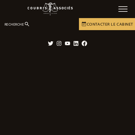
CONTACTER LE CABINET
RECHERCHE
LE CABINET
ACTUALITÉS
ACTUALITÉS
Twitter
Instagram
YouTube
LinkedIn
Facebook
Affaire en cours – Antidépresseurs
chez les ados : le risque suicidaire trop
souvent négligé.
12/10/2023