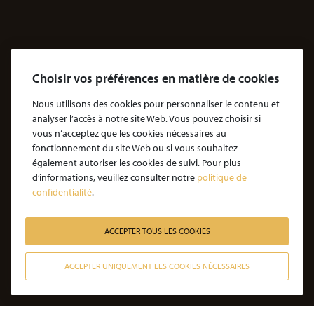
Agressions
Dossiers Agressions
Le Cabinet
Choisir vos préférences en matière de cookies
Cabinet d’avocats Coubris & Associés
Notre engagement
Nous utilisons des cookies pour personnaliser le contenu et
analyser l’accès à notre site Web. Vous pouvez choisir si
Notre rôle d'avocat
vous n’acceptez que les cookies nécessaires au
Nos honoraires
fonctionnement du site Web ou si vous souhaitez
également autoriser les cookies de suivi. Pour plus
JE SOUHAITE ÊTRE ACCOMPAGNÉ
d’informations, veuillez consulter notre
politique de
confidentialité
.
Victime d’une agression : quelles étapes pour la procédure ?
Victime d’un accident de la vie : les étapes de la procédure
ACCEPTER TOUS LES COOKIES
Victime de l’amiante : les étapes de la procédure
ACCEPTER UNIQUEMENT LES COOKIES NÉCESSAIRES
Victime d’un médicament : les étapes de la procédure
CONTACTER NOS AVOCATS
Victime d’une infection nosocomiale : quelle procédure ?