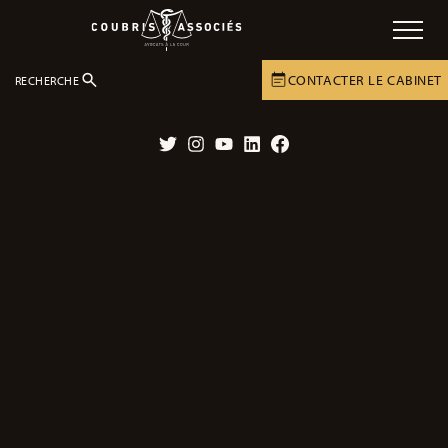
CONTACTER LE CABINET
RECHERCHE
LE CABINET
ACTUALITÉS
ACTUALITÉS
Twitter
Instagram
YouTube
LinkedIn
Facebook
Affaire Naomi Musenga : conférence
de presse avec la famille de la victime,
vendredi 22 juin
21/06/2018