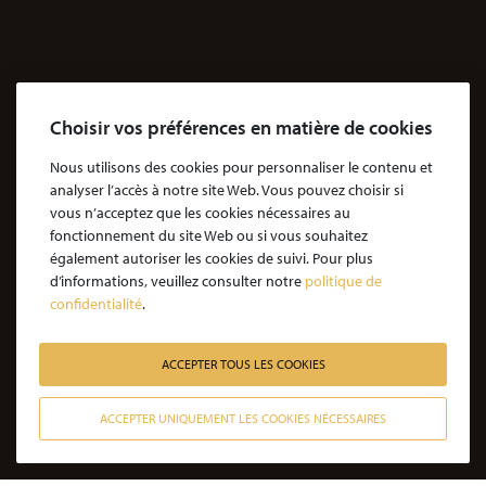
Agressions
Dossiers Agressions
Le Cabinet
Choisir vos préférences en matière de cookies
Cabinet d’avocats Coubris & Associés
Notre engagement
Nous utilisons des cookies pour personnaliser le contenu et
analyser l’accès à notre site Web. Vous pouvez choisir si
Notre rôle d'avocat
vous n’acceptez que les cookies nécessaires au
Nos honoraires
fonctionnement du site Web ou si vous souhaitez
également autoriser les cookies de suivi. Pour plus
JE SOUHAITE ÊTRE ACCOMPAGNÉ
d’informations, veuillez consulter notre
politique de
confidentialité
.
Victime d’une agression : quelles étapes pour la procédure ?
Victime d’un accident de la vie : les étapes de la procédure
ACCEPTER TOUS LES COOKIES
Victime de l’amiante : les étapes de la procédure
ACCEPTER UNIQUEMENT LES COOKIES NÉCESSAIRES
Victime d’un médicament : les étapes de la procédure
CONTACTER NOS AVOCATS
Victime d’une infection nosocomiale : quelle procédure ?