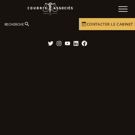
CONTACTER LE CABINET
RECHERCHE
LE CABINET
ACTUALITÉS
ACTUALITÉS
Twitter
Instagram
YouTube
LinkedIn
Facebook
« Au nom de toutes les victimes », un
livre témoignage de Me Jean-
Christophe Coubris
04/03/2021