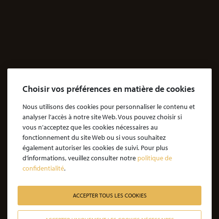
Accidents
Accidents & dommages corporels
Agressions
Dossiers Agressions
Le Cabinet
Choisir vos préférences en matière de cookies
Cabinet d’avocats Coubris & Associés
Notre engagement
Nous utilisons des cookies pour personnaliser le contenu et
analyser l’accès à notre site Web. Vous pouvez choisir si
Notre rôle d'avocat
vous n’acceptez que les cookies nécessaires au
Nos honoraires
fonctionnement du site Web ou si vous souhaitez
également autoriser les cookies de suivi. Pour plus
JE SOUHAITE ÊTRE ACCOMPAGNÉ
d’informations, veuillez consulter notre
politique de
confidentialité
.
Victime d’une agression : quelles étapes pour la procédure ?
Victime d’un accident de la vie : les étapes de la procédure
ACCEPTER TOUS LES COOKIES
Victime de l’amiante : les étapes de la procédure