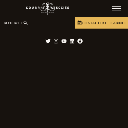
CONTACTER LE CABINET
RECHERCHE
LE CABINET
ACTUALITÉS
ACTUALITÉS
Twitter
Instagram
YouTube
LinkedIn
Facebook
Décès aux urgences : l’hôpital
responsable à 100%
03/02/2025