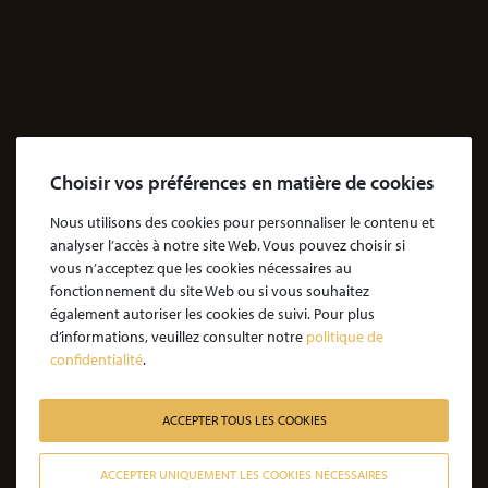
Accidents
Accidents & dommages corporels
Agressions
Dossiers Agressions
Le Cabinet
Choisir vos préférences en matière de cookies
Cabinet d’avocats Coubris & Associés
Notre engagement
Nous utilisons des cookies pour personnaliser le contenu et
analyser l’accès à notre site Web. Vous pouvez choisir si
Notre rôle d'avocat
vous n’acceptez que les cookies nécessaires au
Nos honoraires
fonctionnement du site Web ou si vous souhaitez
également autoriser les cookies de suivi. Pour plus
JE SOUHAITE ÊTRE ACCOMPAGNÉ
d’informations, veuillez consulter notre
politique de
confidentialité
.
Victime d’une agression : quelles étapes pour la procédure ?
Victime d’un accident de la vie : les étapes de la procédure
ACCEPTER TOUS LES COOKIES
Victime de l’amiante : les étapes de la procédure
ACCEPTER UNIQUEMENT LES COOKIES NÉCESSAIRES
Victime d’un médicament : les étapes de la procédure