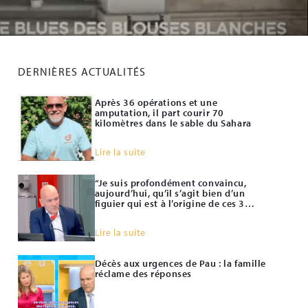
DERNIÈRES ACTUALITÉS
Après 36 opérations et une
amputation, il part courir 70
kilomètres dans le sable du Sahara
Lire la suite
“Je suis profondément convaincu,
aujourd’hui, qu’il s’agit bien d’un
figuier qui est à l’origine de ces 3
meurtres.”
Lire la suite
Décès aux urgences de Pau : la famille
réclame des réponses