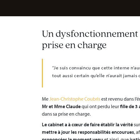
Victime de l'amiante, des essais nucléaires,
d'autres produits dangereux, ...
Un dysfonctionnement 
prise en charge
“Je suis convaincu que cette interne n’aura
tout aussi certain qu’elle n’aurait jamais 
Me
Jean-Christophe Coubris
est revenu dans l’
Mr et Mme Claude
qui ont perdu leur
fille de 3
dans sa prise en charge.
Le cabinet a à cœur de faire établir la vérité
sur
mettre à jour les responsabilités encourues
, a
prononcées le moment venu
et ainsi, que
just