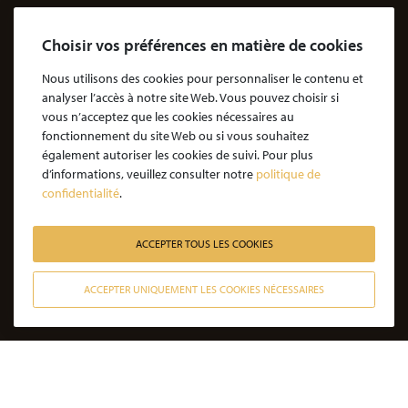
Le Cabinet
Choisir vos préférences en matière de cookies
Cabinet d’avocats Coubris & Associés
Notre engagement
Nous utilisons des cookies pour personnaliser le contenu et
analyser l’accès à notre site Web. Vous pouvez choisir si
Notre rôle d'avocat
vous n’acceptez que les cookies nécessaires au
Nos honoraires
fonctionnement du site Web ou si vous souhaitez
également autoriser les cookies de suivi. Pour plus
JE SOUHAITE ÊTRE ACCOMPAGNÉ
d’informations, veuillez consulter notre
politique de
confidentialité
.
Victime d’une agression : quelles étapes pour la procédure ?
Victime d’un accident de la vie : les étapes de la procédure
ACCEPTER TOUS LES COOKIES
Victime de l’amiante : les étapes de la procédure
ACCEPTER UNIQUEMENT LES COOKIES NÉCESSAIRES
Victime d’un médicament : les étapes de la procédure
CONTACTER NOS AVOCATS
Victime d’une infection nosocomiale : quelle procédure ?
Victime d’une erreur médicale avec seuil de gravité atteint
Victime d’une erreur médicale sans seuil de gravité atteint