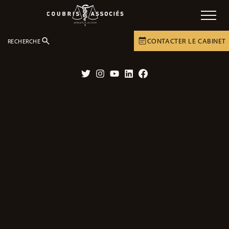
CONTACTER LE CABINET
RECHERCHE
LE CABINET
ACTUALITÉS
ACTUALITÉS
Twitter
Instagram
YouTube
LinkedIn
Facebook
Affaire en cours – Le Tribunal de
Meaux condamne un chauffard
récidiviste à 9 ans de prison.
12/09/2023