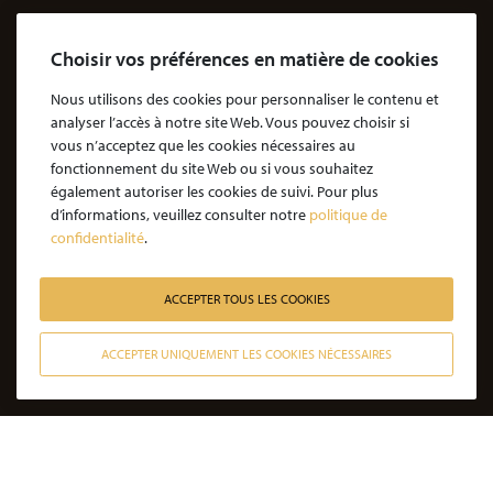
Le Cabinet
Choisir vos préférences en matière de cookies
Cabinet d’avocats Coubris & Associés
Notre engagement
Nous utilisons des cookies pour personnaliser le contenu et
analyser l’accès à notre site Web. Vous pouvez choisir si
Notre rôle d'avocat
vous n’acceptez que les cookies nécessaires au
Nos honoraires
fonctionnement du site Web ou si vous souhaitez
également autoriser les cookies de suivi. Pour plus
JE SOUHAITE ÊTRE ACCOMPAGNÉ
d’informations, veuillez consulter notre
politique de
confidentialité
.
Victime d’une agression : quelles étapes pour la procédure ?
Victime d’un accident de la vie : les étapes de la procédure
ACCEPTER TOUS LES COOKIES
Victime de l’amiante : les étapes de la procédure
ACCEPTER UNIQUEMENT LES COOKIES NÉCESSAIRES
Victime d’un médicament : les étapes de la procédure
CONTACTER NOS AVOCATS
Victime d’une infection nosocomiale : quelle procédure ?
Victime d’une erreur médicale avec seuil de gravité atteint
Victime d’une erreur médicale sans seuil de gravité atteint