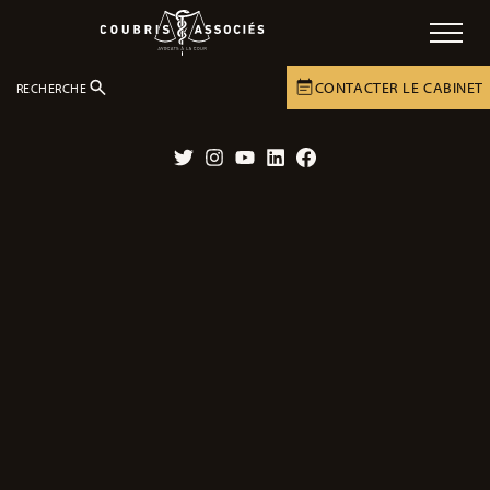
CONTACTER LE CABINET
RECHERCHE
LE CABINET
ACTUALITÉS
ACTUALITÉS
Twitter
Instagram
YouTube
LinkedIn
Facebook
Affaire en cours – Leur fille unique
décédée après une erreur médicale.
28/06/2023