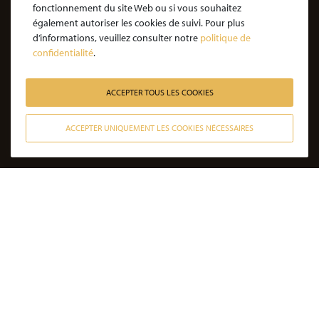
Nos honoraires
fonctionnement du site Web ou si vous souhaitez
également autoriser les cookies de suivi. Pour plus
JE SOUHAITE ÊTRE ACCOMPAGNÉ
d’informations, veuillez consulter notre
politique de
confidentialité
.
Victime d’une agression : quelles étapes pour la procédure ?
Victime d’un accident de la vie : les étapes de la procédure
ACCEPTER TOUS LES COOKIES
Victime de l’amiante : les étapes de la procédure
ACCEPTER UNIQUEMENT LES COOKIES NÉCESSAIRES
Victime d’un médicament : les étapes de la procédure
CONTACTER NOS AVOCATS
Victime d’une infection nosocomiale : quelle procédure ?
Victime d’une erreur médicale avec seuil de gravité atteint
Victime d’une erreur médicale sans seuil de gravité atteint
Victime d’un accident de la circulation sans tiers responsable
Victime non responsable d’un accident de la circulation
DERNIÈRES ACTUALITÉS