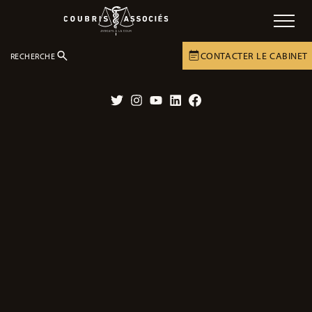
CONTACTER LE CABINET
RECHERCHE
LE CABINET
ACTUALITÉS
DOSSIERS EN COURS
Twitter
Instagram
YouTube
LinkedIn
Facebook
Essai clinique mortel à Rennes : le
laboratoire et un médecin mis en
examen pour homicide et blessures
involontaires
23/02/2026