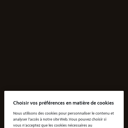
69003 Lyon, France
Sur rendez-vous uniquement
JE M'INFORME
Santé
Dossiers Contentieux médicaux
Dossiers Exposition aux produits dangereux
Accidents
Accidents & dommages corporels
Agressions
Dossiers Agressions
Le Cabinet
Choisir vos préférences en matière de cookies
Cabinet d’avocats Coubris & Associés
Notre engagement
Nous utilisons des cookies pour personnaliser le contenu et
analyser l’accès à notre site Web. Vous pouvez choisir si
Notre rôle d'avocat
vous n’acceptez que les cookies nécessaires au