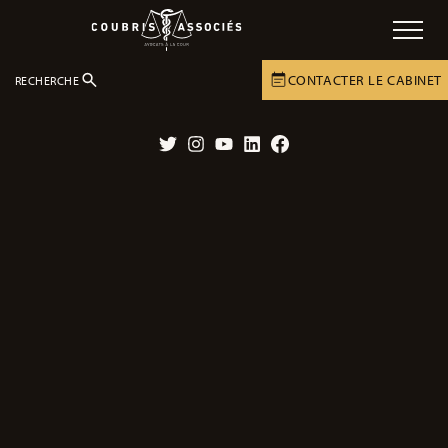
CONTACTER LE CABINET
RECHERCHE
LE CABINET
ACTUALITÉS
ACTUALITÉS
Twitter
Instagram
YouTube
LinkedIn
Facebook
Noyade d’un jeune homme épileptique
handicapé : dépôt d’une plainte contre
X
11/02/2019