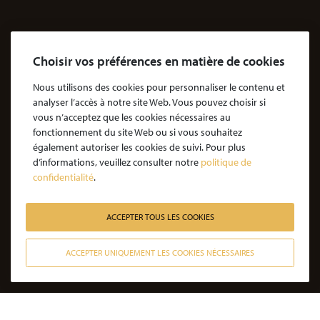
Dossiers Agressions
Le Cabinet
Choisir vos préférences en matière de cookies
Cabinet d’avocats Coubris & Associés
Notre engagement
Nous utilisons des cookies pour personnaliser le contenu et
analyser l’accès à notre site Web. Vous pouvez choisir si
Notre rôle d'avocat
vous n’acceptez que les cookies nécessaires au
Nos honoraires
fonctionnement du site Web ou si vous souhaitez
également autoriser les cookies de suivi. Pour plus
JE SOUHAITE ÊTRE ACCOMPAGNÉ
d’informations, veuillez consulter notre
politique de
confidentialité
.
Victime d’une agression : quelles étapes pour la procédure ?
Victime d’un accident de la vie : les étapes de la procédure
ACCEPTER TOUS LES COOKIES
Victime de l’amiante : les étapes de la procédure
ACCEPTER UNIQUEMENT LES COOKIES NÉCESSAIRES
Victime d’un médicament : les étapes de la procédure
CONTACTER NOS AVOCATS
Victime d’une infection nosocomiale : quelle procédure ?
Victime d’une erreur médicale avec seuil de gravité atteint