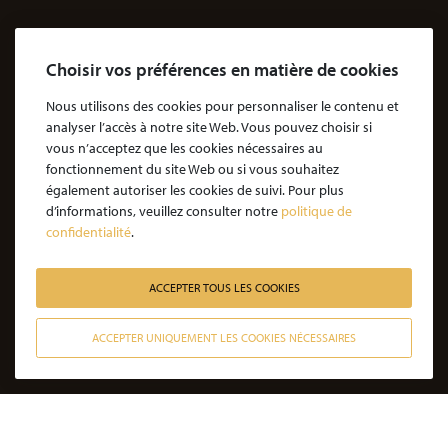
Dossiers Agressions
Le Cabinet
Choisir vos préférences en matière de cookies
Cabinet d’avocats Coubris & Associés
Notre engagement
Nous utilisons des cookies pour personnaliser le contenu et
analyser l’accès à notre site Web. Vous pouvez choisir si
Notre rôle d'avocat
vous n’acceptez que les cookies nécessaires au
Nos honoraires
fonctionnement du site Web ou si vous souhaitez
également autoriser les cookies de suivi. Pour plus
JE SOUHAITE ÊTRE ACCOMPAGNÉ
d’informations, veuillez consulter notre
politique de
confidentialité
.
Victime d’une agression : quelles étapes pour la procédure ?
Victime d’un accident de la vie : les étapes de la procédure
ACCEPTER TOUS LES COOKIES
Victime de l’amiante : les étapes de la procédure
ACCEPTER UNIQUEMENT LES COOKIES NÉCESSAIRES
Victime d’un médicament : les étapes de la procédure
CONTACTER NOS AVOCATS
Victime d’une infection nosocomiale : quelle procédure ?
Victime d’une erreur médicale avec seuil de gravité atteint
Victime d’une erreur médicale sans seuil de gravité atteint