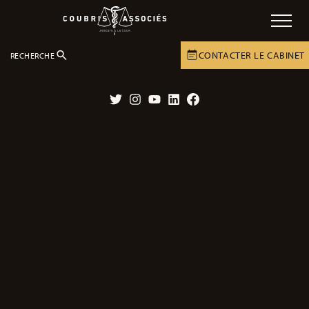
CONTACTER LE CABINET
RECHERCHE
LE CABINET
ACTUALITÉS
ACTUALITÉS
Twitter
Instagram
YouTube
LinkedIn
Facebook
Prothèses inguinales, Bandelettes
sous-urétrales, Vers de nouveaux
scandales sanitaires ?
23/02/2026