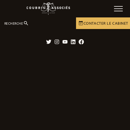
CONTACTER LE CABINET
RECHERCHE
LE CABINET
ACTUALITÉS
ACTUALITÉS
Twitter
Instagram
YouTube
LinkedIn
Facebook
Affaire en cours – Sous l’emprise de
drogues et sans permis, il avait perdu
le contrôle de son véhicule et causé la
mort de son passager.
30/09/2024