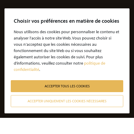
Dossiers Agressions
Le Cabinet
Choisir vos préférences en matière de cookies
Cabinet d’avocats Coubris & Associés
Notre engagement
Nous utilisons des cookies pour personnaliser le contenu et
analyser l’accès à notre site Web. Vous pouvez choisir si
Notre rôle d'avocat
vous n’acceptez que les cookies nécessaires au
Nos honoraires
fonctionnement du site Web ou si vous souhaitez
également autoriser les cookies de suivi. Pour plus
JE SOUHAITE ÊTRE ACCOMPAGNÉ
d’informations, veuillez consulter notre
politique de
confidentialité
.
Victime d’une agression : quelles étapes pour la procédure ?
Victime d’un accident de la vie : les étapes de la procédure
ACCEPTER TOUS LES COOKIES
Victime de l’amiante : les étapes de la procédure
ACCEPTER UNIQUEMENT LES COOKIES NÉCESSAIRES
Victime d’un médicament : les étapes de la procédure
CONTACTER NOS AVOCATS
Victime d’une infection nosocomiale : quelle procédure ?
Victime d’une erreur médicale avec seuil de gravité atteint
Victime d’une erreur médicale sans seuil de gravité atteint