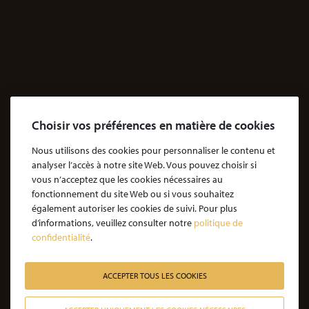
Accidents
Accidents & dommages corporels
Agressions
Dossiers Agressions
Le Cabinet
Choisir vos préférences en matière de cookies
Cabinet d’avocats Coubris & Associés
Notre engagement
Nous utilisons des cookies pour personnaliser le contenu et
analyser l’accès à notre site Web. Vous pouvez choisir si
Notre rôle d'avocat
vous n’acceptez que les cookies nécessaires au
Nos honoraires
fonctionnement du site Web ou si vous souhaitez
également autoriser les cookies de suivi. Pour plus
JE SOUHAITE ÊTRE ACCOMPAGNÉ
d’informations, veuillez consulter notre
politique de
confidentialité
.
Victime d’une agression : quelles étapes pour la procédure ?
Victime d’un accident de la vie : les étapes de la procédure
ACCEPTER TOUS LES COOKIES
Victime de l’amiante : les étapes de la procédure