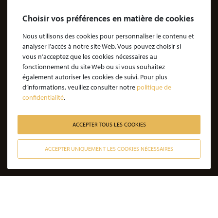
Le Cabinet
Choisir vos préférences en matière de cookies
Cabinet d’avocats Coubris & Associés
Notre engagement
Nous utilisons des cookies pour personnaliser le contenu et
analyser l’accès à notre site Web. Vous pouvez choisir si
Notre rôle d'avocat
vous n’acceptez que les cookies nécessaires au
Nos honoraires
fonctionnement du site Web ou si vous souhaitez
également autoriser les cookies de suivi. Pour plus
JE SOUHAITE ÊTRE ACCOMPAGNÉ
d’informations, veuillez consulter notre
politique de
confidentialité
.
Victime d’une agression : quelles étapes pour la procédure ?
Victime d’un accident de la vie : les étapes de la procédure
ACCEPTER TOUS LES COOKIES
Victime de l’amiante : les étapes de la procédure
ACCEPTER UNIQUEMENT LES COOKIES NÉCESSAIRES
Victime d’un médicament : les étapes de la procédure
CONTACTER NOS AVOCATS
Victime d’une infection nosocomiale : quelle procédure ?
Victime d’une erreur médicale avec seuil de gravité atteint
Victime d’une erreur médicale sans seuil de gravité atteint
Victime d’un accident de la circulation sans tiers responsable