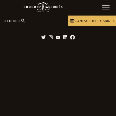
CONTACTER LE CABINET
RECHERCHE
LE CABINET
ACTUALITÉS
ACTUALITÉS
Twitter
Instagram
YouTube
LinkedIn
Facebook
Erreur médicale : décès suite à une
opération pour une malformation
vasculaire
18/07/2006